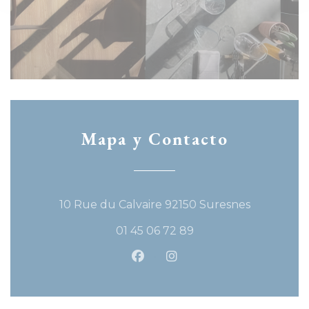
Mapa y Contacto
((abre en 
10 Rue du Calvaire 92150 Suresnes
01 45 06 72 89
Facebook ((abre en una nu
Instagram ((abre en u