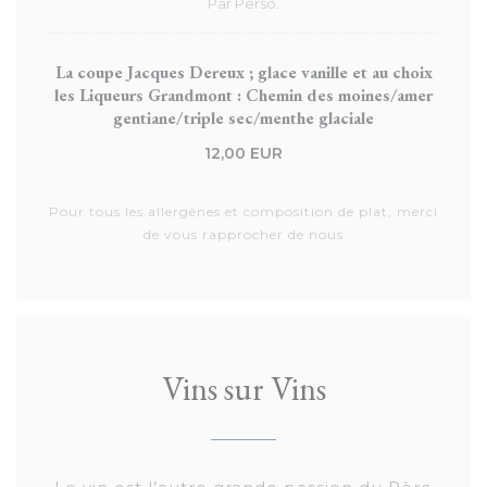
Par Perso.
La coupe Jacques Dereux ; glace vanille et au choix
les Liqueurs Grandmont : Chemin des moines/amer
gentiane/triple sec/menthe glaciale
12,00 EUR
Pour tous les allergènes et composition de plat, merci
de vous rapprocher de nous
Vins sur Vins