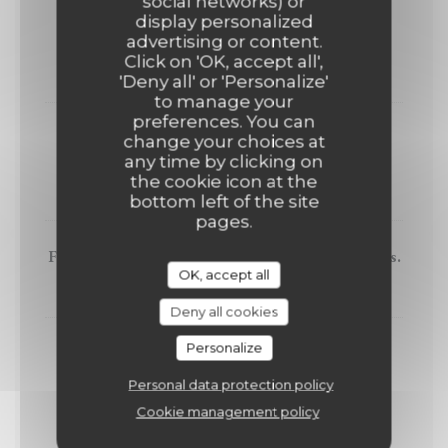
social networks) or
Assiette autour des légumes d'Élise et Thierry
display personalized
advertising or content.
Riant.
Click on 'OK, accept all',
21,00 EUR
'Deny all' or 'Personalize'
to manage your
preferences. You can
Rognon de veau poêlés en persillade, purée de
change your choices at
pomme de terre.
any time by clicking on
the cookie icon at the
25,00 EUR
bottom left of the site
pages.
Fidéua Catalan, lapin, soupions & moules Bouchots.
OK, accept all
28,50 EUR
Deny all cookies
Personalize
Tartare de boeuf au couteau assaisonné, Frites &
salade.
Personal data protection policy
23,00 EUR
Cookie management policy