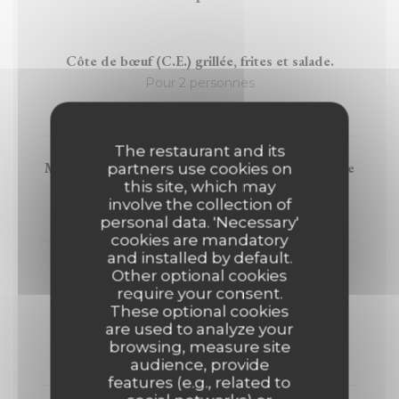
Côte de bœuf (C.E.) grillée, frites et salade.
Pour 2 personnes
69,00 EUR
The restaurant and its
Magret de canard du Lot rôti sur coffre, poêlée de
partners use cookies on
this site, which may
légumes printaniers.
involve the collection of
32,00 EUR
personal data. 'Necessary'
cookies are mandatory
and installed by default.
Rable de Lapin "Le Magistral" rôti, farci d'une
Other optional cookies
duxelle de champignon aux herbes , purée de
require your consent.
pomme de terre.
These optional cookies
are used to analyze your
.
browsing, measure site
25,50 EUR
audience, provide
features (e.g., related to