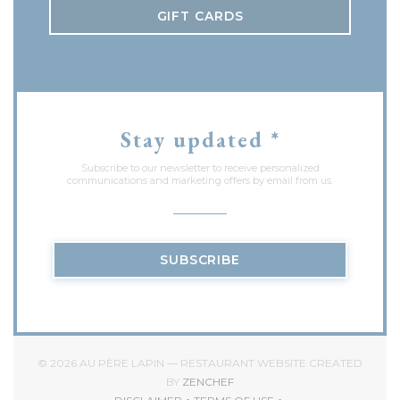
GIFT CARDS
Stay updated
*
Subscribe to our newsletter to receive personalized
communications and marketing offers by email from us.
SUBSCRIBE
© 2026 AU PÈRE LAPIN — RESTAURANT WEBSITE CREATED
((OPENS IN A NEW WINDOW))
BY
ZENCHEF