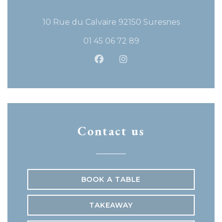
((opens in
10 Rue du Calvaire 92150 Suresnes
01 45 06 72 89
Facebook ((opens in a new
Instagram ((opens in 
Contact us
BOOK A TABLE
TAKEAWAY