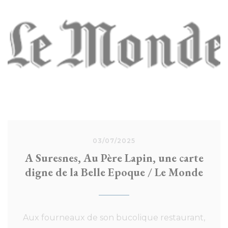
construction du fort du Mont-Valérien qui
nécessita de très nombreux terrassiers,
souvent venus de la Creuse, que l’on
nommait les « lapins ». Dans les assiettes : une
cuisine traditionnelle avec une touche
créative – terrine de foie gras du Lot au miso
et yuzu, poêlée de gnocchi au caviar
d’Aquitaine… Le cadre : une terrasse avec vue
sur Paris, d’où l’on aperçoit la tour Eiffel.
03/07/2025
A Suresnes, Au Père Lapin, une carte
digne de la Belle Epoque / Le Monde
Aux fourneaux de son bucolique restaurant,