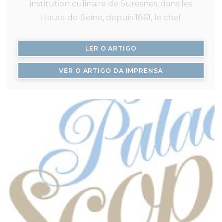
institution culinaire de Suresnes, dans les
Hauts-de-Seine, depuis 1861, le chef
Guillaume Delage reste fidèle à l’esprit du
lieu.
((ABRE NUMA NOVA JAN
LER O ARTIGO
((ABRE NUMA NO
VER O ARTIGO DA IMPRENSA