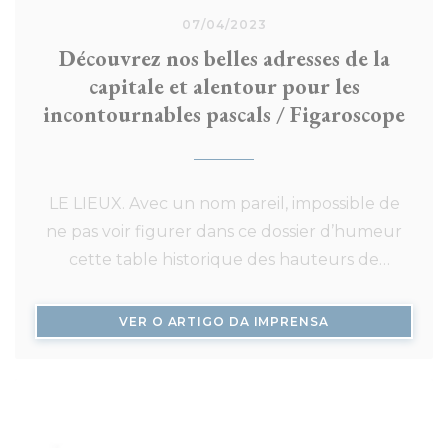
07/04/2023
Découvrez nos belles adresses de la
capitale et alentour pour les
incontournables pascals / Figaroscope
LE LIEUX. Avec un nom pareil, impossible de
ne pas voir figurer dans ce dossier d’humeur
cette table historique des hauteurs de
Suresnes. Une adresse que l’on vous
recommande de garder en mémoire pour les
((ABRE NUMA NO
VER O ARTIGO DA IMPRENSA
belles soirées d’été où le barbecue fait des
siennes et où la terrasse joue de ses charmes.
Même si le lieu fonctionne évidemment en
toute saison. Parce qu’en plus de son cadre il