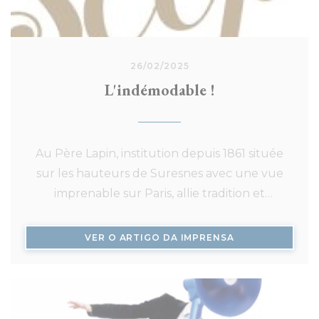
26/02/2025
L'indémodable !
Au Père Lapin, institution depuis 1861 située
sur les hauteurs de Suresnes avec une vue
imprenable sur Paris, allie tradition et
innovation grâce au chef Guillaume Delage
(qui a fait ses armes chez Michel Bras, Frédéric
((ABRE NUMA NO
VER O ARTIGO DA IMPRENSA
Anton et Pierre Gagnaire). La grande terrasse
verdoyante et la cheminée créent une
ambiance conviviale toute l'année. Cette
auberge contemporaine propose aux